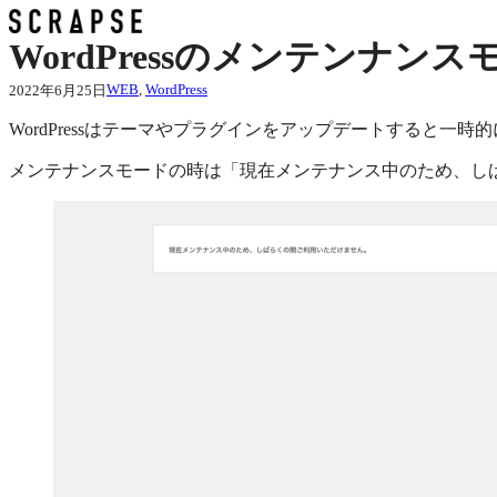
内
容
WordPressのメンテンナン
を
ス
WEB
, 
WordPress
2022年6月25日
キ
WordPressはテーマやプラグインをアップデートすると一
ッ
プ
メンテナンスモードの時は「現在メンテナンス中のため、し