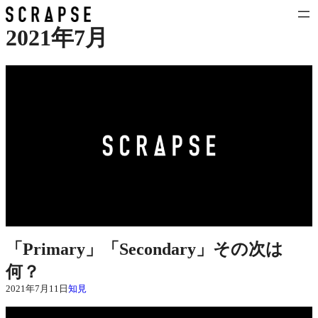
内
容
2021年7月
を
ス
キ
ッ
プ
「Primary」「Secondary」その次は
何？
2021年7月11日
知見