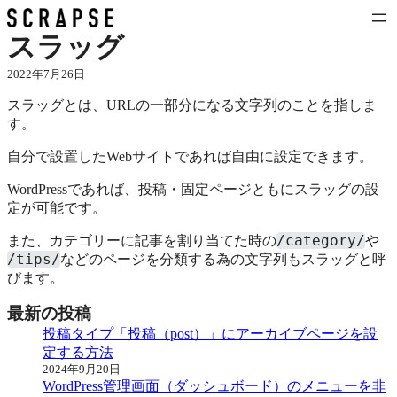
内
容
スラッグ
を
ス
2022年7月26日
キ
スラッグとは、URLの一部分になる文字列のことを指しま
ッ
す。
プ
自分で設置したWebサイトであれば自由に設定できます。
WordPressであれば、投稿・固定ページともにスラッグの設
定が可能です。
/category/
また、カテゴリーに記事を割り当てた時の
や
/tips/
などのページを分類する為の文字列もスラッグと呼
びます。
最新の投稿
投稿タイプ「投稿（post）」にアーカイブページを設
定する方法
2024年9月20日
WordPress管理画面（ダッシュボード）のメニューを非