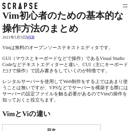
内
容
Vim初心者のための基本的な
を
ス
操作方法のまとめ
キ
ッ
WEB
2021年5月5日
プ
Vimは無料のオープンソーステキストエディタです。
GUI（マウスとキーボードなどで操作）であるVisual Studio
Codeなどテキストエディターと違い、CUI（主にキーボード
だけで操作）で読み書きをしていくのが特徴です。
レンタルサーバーを使用してWeb制作をする上ではあまり使
うことは無いですが、VPSなどでサーバーを構築する際には
サーバーの設定ファイルを触る必要があるのでVimの操作を
知っておくと役立ちます。
VimとViの違い
目次