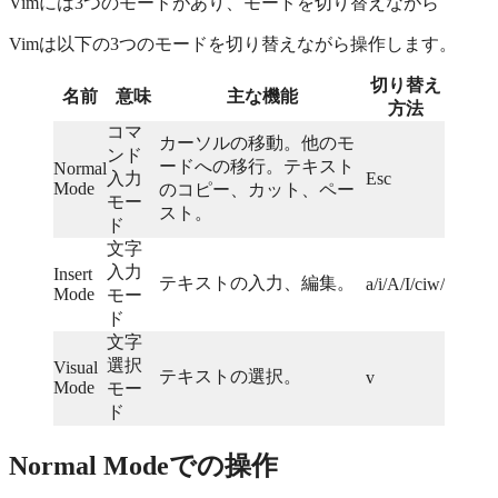
Vimには3つのモードがあり、モードを切り替えながら
Vimは以下の3つのモードを切り替えながら操作します。
切り替え
名前
意味
主な機能
方法
コマ
カーソルの移動。他のモ
ンド
ードへの移行。テキスト
Normal
入力
Esc
Mode
のコピー、カット、ペー
モー
スト。
ド
文字
入力
Insert
テキストの入力、編集。
a/i/A/I/ciw/
Mode
モー
ド
文字
選択
Visual
テキストの選択。
v
Mode
モー
ド
Normal Modeでの操作